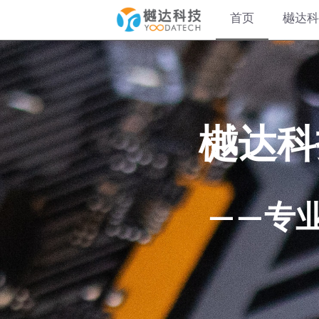
首页
樾达科
       
      