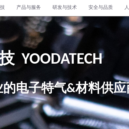
技
产品与服务
研发与技术
安全与品质
  樾达科技  YOODATECH
      ——专业的电子特气&材料供